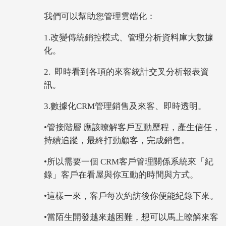
我們可以幫助您管理雲端化：
1.改變傳統銷控模式、管理分析資料庫大數據
化。
2. 即時看到各項的來客統計交叉分析報表資
訊。
3.數據化CRM管理銷售及來客、即時透明。
•管接階層 應該暸解客戶互動歷程，產生信任，
持續追蹤，最終打動顧客，完成銷售。
•所以需要一個 CRM客戶管理關係系統來「紀
錄」客戶在看屋與你互動的時間與方式。
•這樣一來，客戶每次約訪後你便能紀錄下來。
•當陌生開發越來越困難，想可以馬上暸解來客