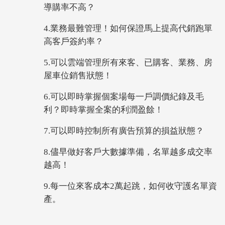
導購率不高？
4.業務最難管理！如何保證馬上提高代銷跑單
高客戶簽約率？
5.可以雲端管理所有來客、已購客、業務、房
屋車位銷售狀態！
6.可以即時掌握個案場每一戶調價紀錄及毛
利？即時掌握全案的利潤盈餘！
7.可以即時控制所有廣告預算的損益狀態？
8.儘早做好客戶大數據準備，名單越多成交率
越高！
9.每一位來客成本2萬起跳，如何收守護名單資
產。