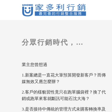
分眾行銷時代，下一波廣告誰主導？
業主您曾想過
1.新案總是一直花大筆預算開發新客戶？而傳
媒無效又應怎麼辦？
2.客戶的樣貌習性竟只在跑單腦袋裡？換了代
銷或跑單來客就斷訊可能石沈大海？
3.是否接待中傳統的管理方式未購客轉換率及