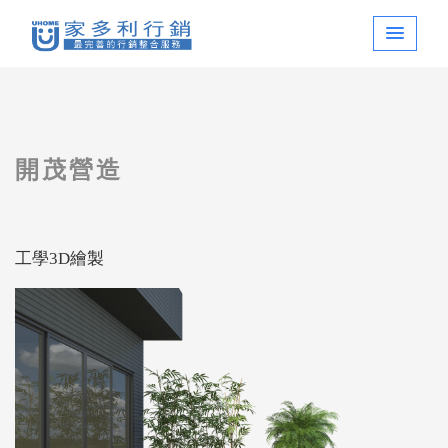
開茂營造
工學3D繪製