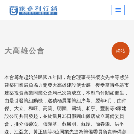
大高雄公會
網站
本會籌創起始於民國76年間，創會理事長張榮次先生等感於
建築同業肩負協力開發大高雄建設使命感，復受當時各縣市
建築投資商業同業公會均已次第成立，本縣尚付闕如催生，
由是引發籌組動機，遂積極展開籌組序幕。翌年6月，由仲
傑、大立、和旺、高築、明圍、國城、昶亨、豐勝等8家建
設公司共同發起，並於當月25日假圓山飯店成立籌備委員
會，推介張榮次、張隆基、蘇勝明、蘇慶、簡春肇、洪平
森、江亞文、黃正德等8位同業先進為籌備委員負責籌備創