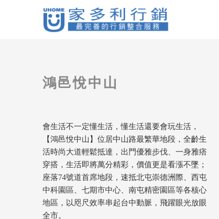
鴻邑悅中山
會生活不一定懂生活，懂生活還要會玩生活，
【鴻邑悅中山】位居中山路最繁華地段，全齡生
活時尚大道輕鬆抵達，出門優雅步伐、一身雅痞
穿搭，生活即將萬分精彩，價值更是看漲不墜；
座落74號道首席地段，速抵北屯崇德洲際、西屯
中科園區、七期市中心、南屯精密園區等各核心
地區，以咫尺效率串起台中動脈，飛躍眼光放眼
全市。